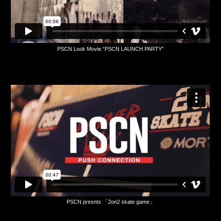
PSCN Look Movie.“PSCN LAUNCH PARTY”
PSCN presnts 「2on2 skate game」